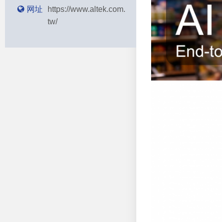
网址
https://www.altek.com.
tw/